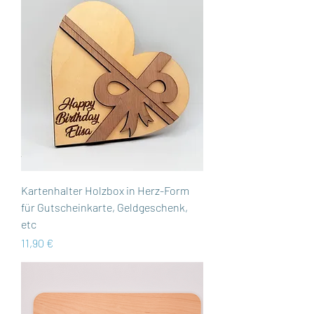
Kartenhalter Holzbox in Herz-Form
für Gutscheinkarte, Geldgeschenk,
etc
Preis
11,90 €