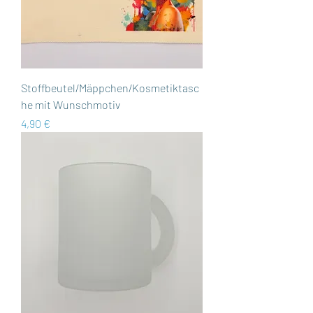
Stoffbeutel/Mäppchen/Kosmetiktasc
he mit Wunschmotiv
Preis
4,90 €