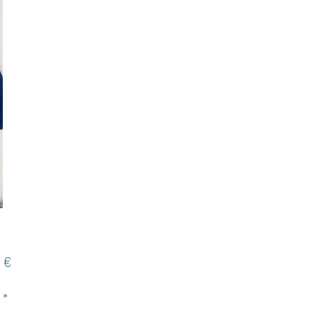
Preis
 €
*