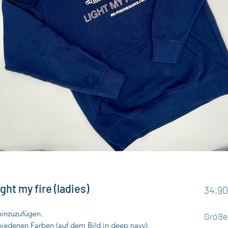
ht my fire (ladies)
34,90
hinzuzufügen.
Größe
iedenen Farben (auf dem Bild in deep navy),