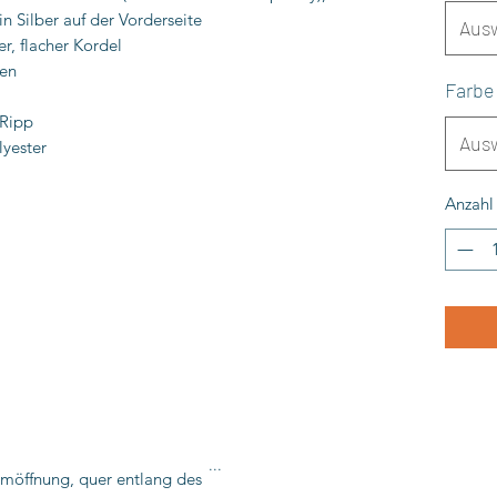
 in Silber auf der Vorderseite
Aus
r, flacher Kordel
ten
Farbe
Ripp
Aus
yester
Anzahl
...
möffnung, quer entlang des