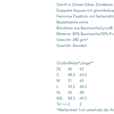
Schrift in Glitzer-Silber, Zündkerze
Doppelte Kapuze mit gleichfarbige
Feminine Passform mit Seitennäh
Beuteltasche vorne
Bündchen aus Baumwolle/Lycra® 
Material: 80% Baumwolle/20% Pol
Gewicht: 280 g/m²
Qualität: Standart
Größe
Weite*
Länge**
XS
46
62
S
48,5
63,5
M
51
65
L
53,5
66,5
XL
56
68
XXL
58,5
69,5
Tol +/-
2
2
*Maßeinheit 1cm unterhalb der Ar